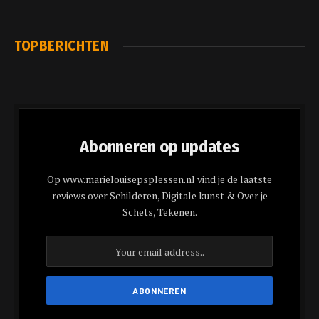
TOPBERICHTEN
Abonneren op updates
Op www.marielouisepsplessen.nl vind je de laatste
reviews over Schilderen, Digitale kunst & Over je
Schets, Tekenen.