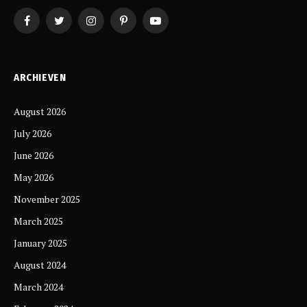
Facebook
Twitter
Instagram
Pinterest
YouTube
ARCHIEVEN
August 2026
July 2026
June 2026
May 2026
November 2025
March 2025
January 2025
August 2024
March 2024