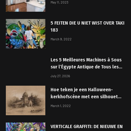
May 11, 2023
5 FEITEN DIE U NIET WIST OVER TAKI
183
March 9, 2022
Les 5 Meilleures Machines à Sous
sur l’Égypte Antique de Tous les
Temps
July 27, 2026
Hoe teken je een Halloween-
kerkhofscène met een silhouet
van een boom Stap voor stap
March 1, 2022
tekenhandleiding voor kinderen
VERTICALE GRAFFITI: DE NIEUWE EN