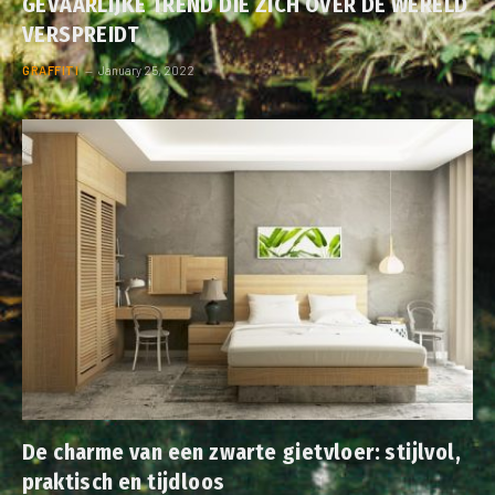
GEVAARLIJKE TREND DIE ZICH OVER DE WERELD
VERSPREIDT
GRAFFITI
January 25, 2022
De charme van een zwarte gietvloer: stijlvol,
praktisch en tijdloos