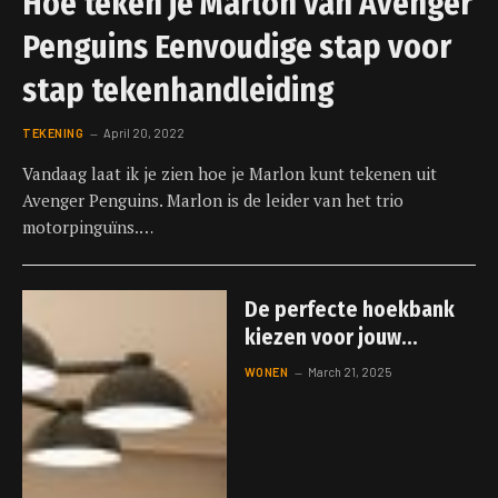
Hoe teken je Marlon van Avenger
Penguins Eenvoudige stap voor
stap tekenhandleiding
TEKENING
April 20, 2022
Vandaag laat ik je zien hoe je Marlon kunt tekenen uit
Avenger Penguins. Marlon is de leider van het trio
motorpinguïns.…
De perfecte hoekbank
kiezen voor jouw
interieur
WONEN
March 21, 2025