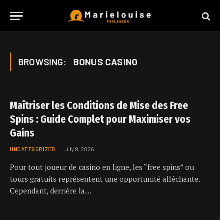
BROWSING:
BONUS CASINO
Maîtriser les Conditions de Mise des Free
Spins : Guide Complet pour Maximiser vos
Gains
UNCATEGORIZED
July 9, 2026
Pour tout joueur de casino en ligne, les “free spins” ou
tours gratuits représentent une opportunité alléchante.
Cependant, derrière la…