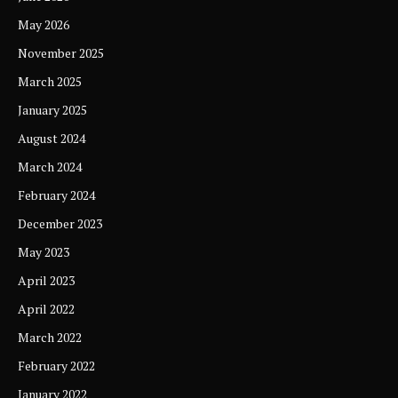
May 2026
November 2025
March 2025
January 2025
August 2024
March 2024
February 2024
December 2023
May 2023
April 2023
April 2022
March 2022
February 2022
January 2022