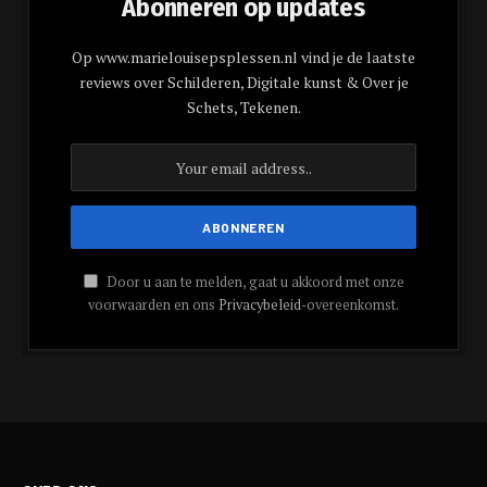
Abonneren op updates
Op www.marielouisepsplessen.nl vind je de laatste
reviews over Schilderen, Digitale kunst & Over je
Schets, Tekenen.
Door u aan te melden, gaat u akkoord met onze
voorwaarden en ons
Privacybeleid
-overeenkomst.