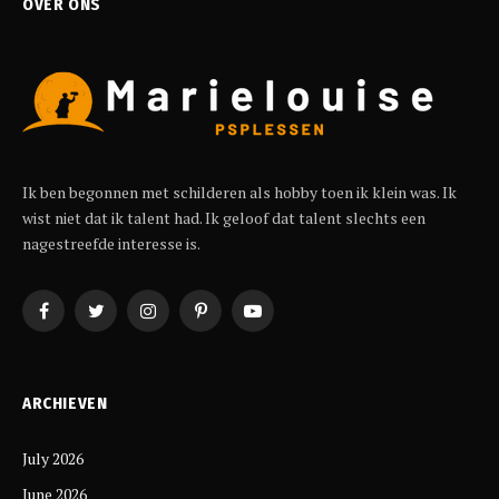
OVER ONS
Ik ben begonnen met schilderen als hobby toen ik klein was. Ik
wist niet dat ik talent had. Ik geloof dat talent slechts een
nagestreefde interesse is.
Facebook
Twitter
Instagram
Pinterest
YouTube
ARCHIEVEN
July 2026
June 2026