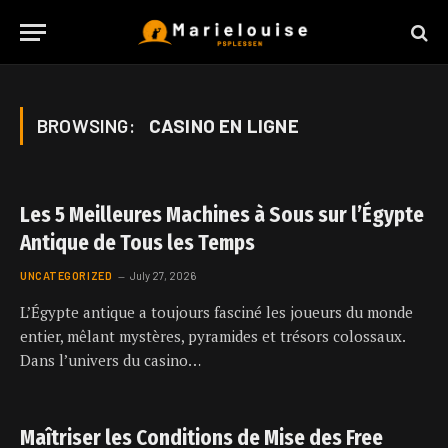
BROWSING:
CASINO EN LIGNE
Les 5 Meilleures Machines à Sous sur l’Égypte
Antique de Tous les Temps
UNCATEGORIZED
July 27, 2026
L’Égypte antique a toujours fasciné les joueurs du monde
entier, mêlant mystères, pyramides et trésors colossaux.
Dans l’univers du casino…
Maîtriser les Conditions de Mise des Free