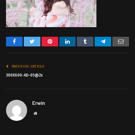
Facebook
Twitter
Pinterest
LinkedIn
Tumblr
Telegram
Emai
PREVIOUS ARTICLE
300X600-AD-05@2x
Erwin
Website