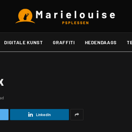
DIGITALE KUNST
GRAFFITI
HEDENDAAGS
T
x
ead
LinkedIn