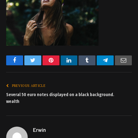
Facebook
Twitter
Pinterest
LinkedIn
Tumblr
Telegram
Emai
PREVIOUS ARTICLE
Several 50 euro notes displayed on a black background.
wealth
Erwin