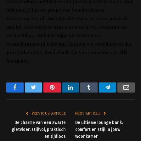
onveranderd: het bieden van plezierige ervaringen voor
iedereen. Of je nu geniet van baanbrekende
technologieën of nostalgische ritjes, er is iets magisch
aan het ontsnappen naar een wereld vol avontuur en
verbeelding. Ondanks stijgende kosten en
veranderingen in beleving, kunnen we concluderen dat
pretparken nog steeds leuk zijn voor mensen van alle
leeftijden.
Facebook
Twitter
Pinterest
LinkedIn
Tumblr
Telegram
Emai
PREVIOUS ARTICLE
NEXT ARTICLE
De charme van een zwarte
De ultieme lounge bank:
gietvloer: stijlvol, praktisch
comfort en stijl in jouw
en tijdloos
woonkamer