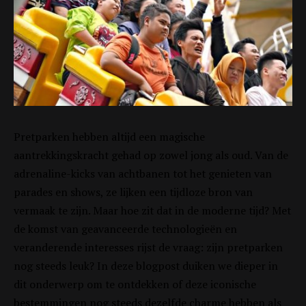
Pretparken hebben altijd een magische
aantrekkingskracht gehad op zowel jong als oud. Van de
adrenaline-kicks van achtbanen tot het genieten van
parades en shows, ze lijken een tijdloze bron van
vermaak te zijn. Maar hoe zit dat in de moderne tijd? Met
de komst van geavanceerde technologieën en
veranderende interesses rijst de vraag: zijn pretparken
nog steeds leuk? In deze blogpost duiken we dieper in
dit onderwerp om te ontdekken of deze iconische
bestemmingen nog steeds dezelfde charme hebben als