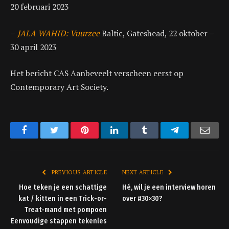
20 februari 2023
–
JALA WAHID: Vuurzee
Baltic, Gateshead, 22 oktober –
30 april 2023
Het bericht CAS Aanbeveelt verscheen eerst op
Contemporary Art Society.
Facebook
Twitter
Pinterest
LinkedIn
Tumblr
Telegram
Emai
PREVIOUS ARTICLE
NEXT ARTICLE
Hoe teken je een schattige
Hé, wil je een interview horen
kat / kitten in een Trick-or-
over #30×30?
Treat-mand met pompoen
Eenvoudige stappen tekenles