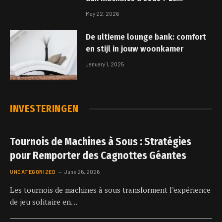
psychologie derrière le spin
May 22, 2026
De ultieme lounge bank: comfort
en stijl in jouw woonkamer
January 1, 2025
INVESTERINGEN
Tournois de Machines à Sous : Stratégies
pour Remporter des Cagnottes Géantes
UNCATEGORIZED
June 26, 2026
Les tournois de machines à sous transforment l’expérience
de jeu solitaire en…