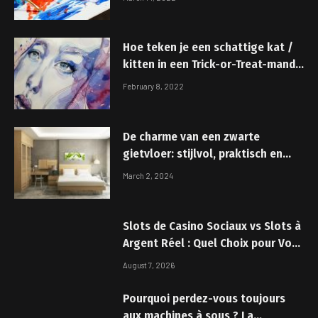
Hoe teken je een schattige kat /
kitten in een Trick-or-Treat-mand
met pompoen Eenvoudige stappen
February 8, 2022
tekenles
De charme van een zwarte
gietvloer: stijlvol, praktisch en
tijdloos
March 2, 2024
Slots de Casino Sociaux vs Slots à
Argent Réel : Quel Choix pour Vous
?
August 7, 2026
Pourquoi perdez-vous toujours
aux machines à sous ? La