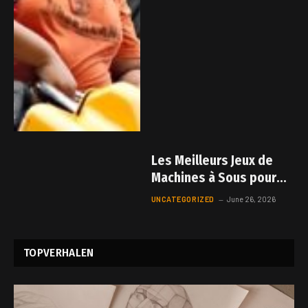
Les Meilleurs Jeux de
Machines à Sous pour
les Fans d’Anime :
UNCATEGORIZED
June 26, 2026
Plongez dans l’Action
avec bet888bet
TOPVERHALEN