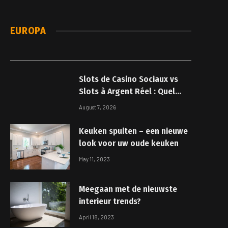
EUROPA
Slots de Casino Sociaux vs
Slots à Argent Réel : Quel
Choix pour Vous ?
August 7, 2026
Keuken spuiten – een nieuwe
look voor uw oude keuken
May 11, 2023
Meegaan met de nieuwste
interieur trends?
April 18, 2023