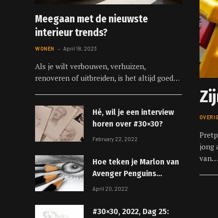
Meegaan met de nieuwste
interieur trends?
WONEN
April 18, 2023
Als je wilt verbouwen, verhuizen,
renoveren of uitbreiden, is het altijd goed…
Zi
Hé, wil je een interview
OVERI
horen over #30×30?
Pretp
February 22, 2022
jong 
van…
Hoe teken je Marlon van
Avenger Penguins
Eenvoudige stap voor
April 20, 2022
stap tekenhandleiding
#30×30, 2022, Dag 25: