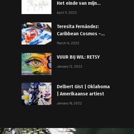
Het einde van mijn
figuurtekenmarathon!
April 11, 2022
Teresita Fernández:
Caribbean Cosmos –
Contemporary Art
March 14, 2022
Society
VUUR BIJ WIL: RETSY
January 12, 2022
Delbert Gist | Oklahoma
| Amerikaanse artiest
January 16, 2022