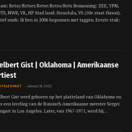
am: Retsy/Retser/Retse/Retso/Rets Bemanning: ZEE, YPN,
TS, NWB, VK, HP Stad land: Honolulu, VS (50e staat Hawaï).
tief sinds: Ik ben in 2006 begonnen met taggen. Eerste stuk:
elbert Gist | Oklahoma | Amerikaanse
rtiest
GITALE KUNST
January 16, 2022
lbert Gist werd geboren op het platteland van Oklahoma en
s een leerling van de Russisch-Amerikaanse meester Sergei
ngart in Los Angeles. Later, van 1967-1971, werd hij…