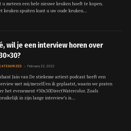
t u meteen een hele nieuwe keuken hoeft te kopen.
t keuken spuiten kunt u uw oude keuken…
é, wil je een interview horen over
30×30?
CATEGORIZED
February 22, 2022
shant Jain van De stiekeme artiest-podcast heeft een
terview met mij/mezelf/en ik geplaatst, waarin we praten
er het evenement #30x30DirectWatercolor. Zoals
bruikelijk in zijn lange interview’s is…