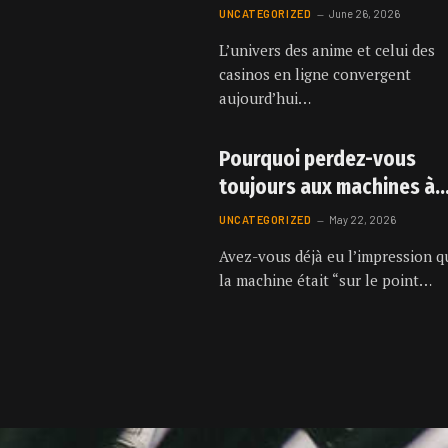
Fans d’Anime : Plongez d
UNCATEGORIZED
June 26, 2026
l’Action avec bet888bet
L’univers des anime et celui des
casinos en ligne convergent
aujourd’hui…
Pourquoi perdez-vous
toujours aux machines à
sous ? La psychologie
UNCATEGORIZED
May 22, 2026
derrière le spin
Avez-vous déjà eu l’impression q
la machine était “sur le point…