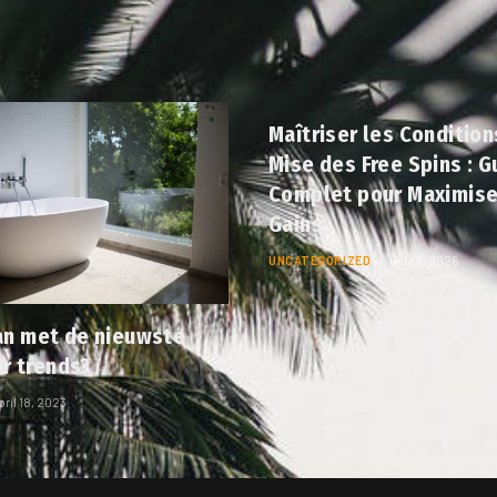
Maîtriser les Condition
Mise des Free Spins : G
Complet pour Maximise
Gains
UNCATEGORIZED
July 9, 2026
n met de nieuwste
ur trends?
pril 18, 2023