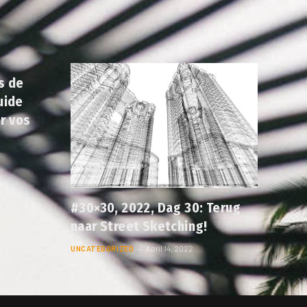
s de
uide
r vos
#30×30, 2022, Dag 30: Terug
naar Street Sketching!
UNCATEGORIZED
April 14, 2022