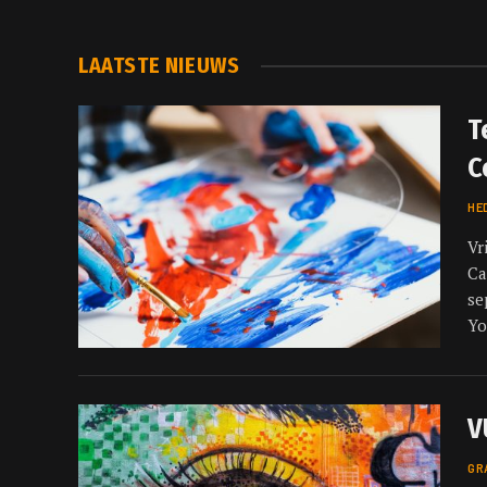
LAATSTE NIEUWS
T
C
HE
Vr
Ca
se
Yo
V
GR