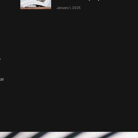
ans
woonkamer
January 1, 2025
ue