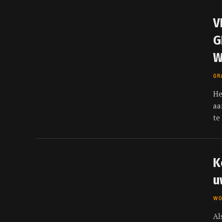
V
G
W
GR
He
aa
te
K
u
WO
Al