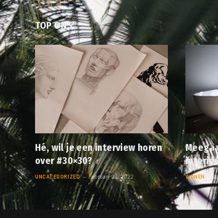
TOP ONS
Hé, wil je een interview horen
Meegaa
over #30×30?
interie
UNCATEGORIZED
February 22, 2022
WONEN
A