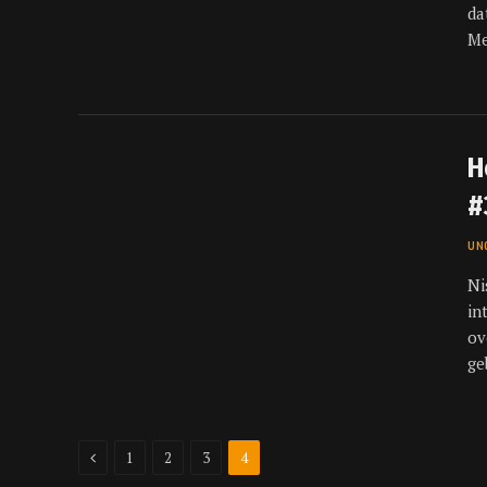
da
Me
H
#
UN
Ni
in
ov
ge
Previous
1
2
3
4