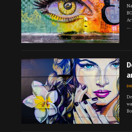
Na
BO
Ac
…
D
a
DI
De
wa
Bo