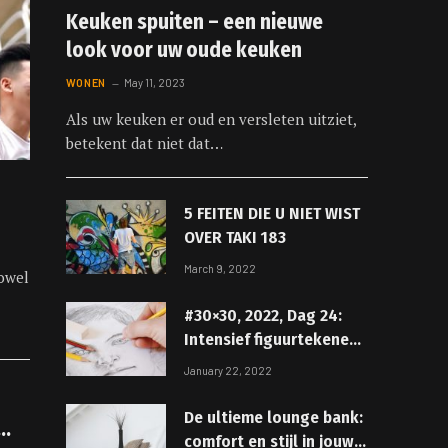
Keuken spuiten – een nieuwe
look voor uw oude keuken
WONEN
May 11, 2023
Als uw keuken er oud en versleten uitziet,
betekent dat niet dat…
5 FEITEN DIE U NIET WIST
OVER TAKI 183
March 9, 2022
owel
#30×30, 2022, Dag 24:
Intensief figuurtekenen!
Dag 4
January 22, 2022
De ultieme lounge bank:
comfort en stijl in jouw